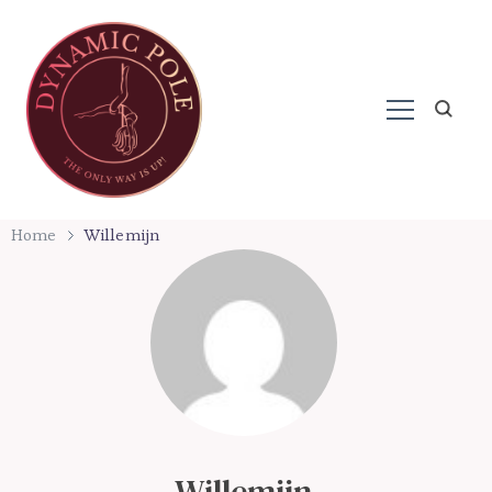
Paaldansen in Harderwijk
Dynamic Pole
Home
Willemijn
Willemijn