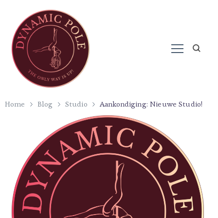
Paaldansen in Harderwijk
Dynamic Pole
Home
Blog
Studio
Aankondiging: Nieuwe Studio!